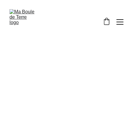
Articles sur 
mesure
N'hésitez pas à me contacter pour 
toute demande d'objet sur-mesure. Je 
serai ravie de vous aider à concevoir 
des articles qui correspondent 
parfaitement à vos besoins et vos 
attentes. Que ce soit pour un projet 